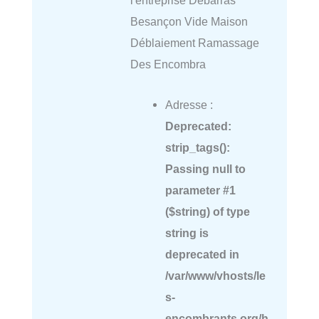
l'entreprise Debarras
Besançon Vide Maison
Déblaiement Ramassage
Des Encombra
Adresse :
Deprecated
:
strip_tags():
Passing null to
parameter #1
($string) of type
string is
deprecated in
/var/www/vhosts/le
s-
encombrants.org/h