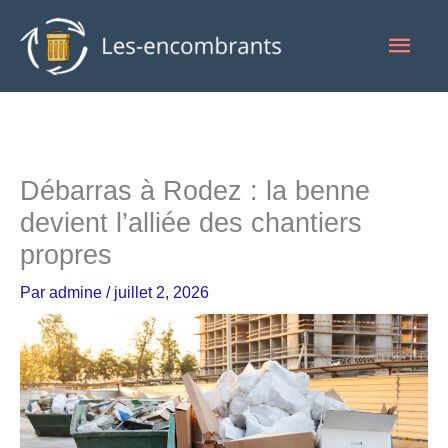
Aller
Men
au
contenu
princ
Débarras à Rodez : la benne
devient l’alliée des chantiers
propres
Par
admine
/
juillet 2, 2026