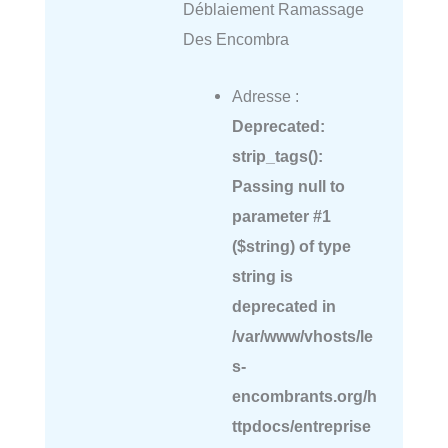
Déblaiement Ramassage
Des Encombra
Adresse :
Deprecated
:
strip_tags():
Passing null to
parameter #1
($string) of type
string is
deprecated in
/var/www/vhosts/le
s-
encombrants.org/h
ttpdocs/entreprise