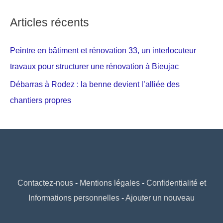
Articles récents
Peintre en bâtiment et rénovation 33, un interlocuteur
travaux pour structurer une rénovation à Bieujac
Débarras à Rodez : la benne devient l’alliée des
chantiers propres
Contactez-nous
-
Mentions légales
-
Confidentialité et
Informations personnelles
-
Ajouter un nouveau