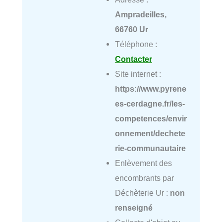
Ampradeilles,
66760 Ur
Téléphone :
Contacter
Site internet :
https://www.pyrene
es-cerdagne.fr/les-
competences/envir
onnement/dechete
rie-communautaire
Enlèvement des
encombrants par
Déchèterie Ur :
non
renseigné