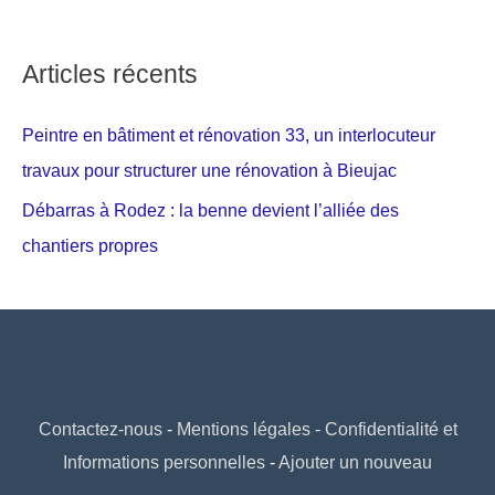
Articles récents
Peintre en bâtiment et rénovation 33, un interlocuteur
travaux pour structurer une rénovation à Bieujac
Débarras à Rodez : la benne devient l’alliée des
chantiers propres
Contactez-nous
-
Mentions légales
-
Confidentialité et
Informations personnelles
-
Ajouter un nouveau