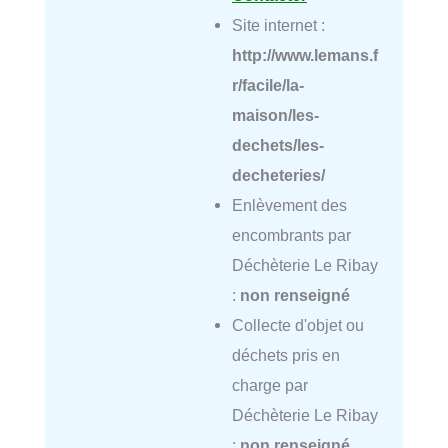
Site internet :
http://www.lemans.f
r/facile/la-
maison/les-
dechets/les-
decheteries/
Enlèvement des
encombrants par
Déchèterie Le Ribay
:
non renseigné
Collecte d'objet ou
déchets pris en
charge par
Déchèterie Le Ribay
:
non renseigné