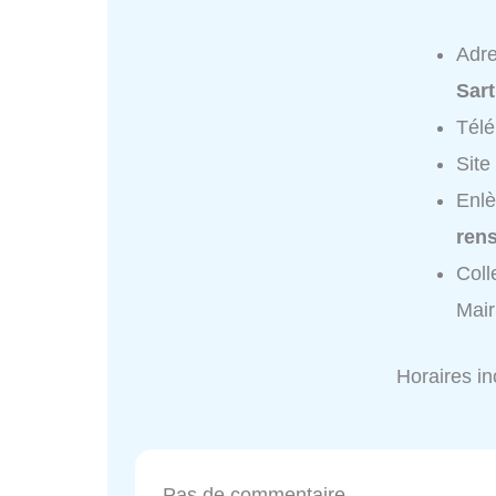
Adr
Sar
Tél
Site
Enlè
ren
Coll
Mair
Horaires i
Pas de commentaire