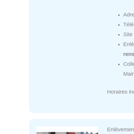
Adr
Tél
Site
Enlè
ren
Coll
Mair
Horaires i
Enlèvemen