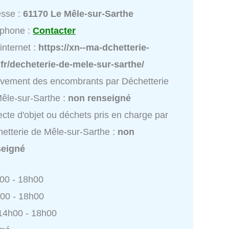
esse :
61170 Le Mêle-sur-Sarthe
éphone :
Contacter
 internet :
https://xn--ma-dchetterie-
fr/decheterie-de-mele-sur-sarthe/
vement des encombrants par Déchetterie
êle-sur-Sarthe :
non renseigné
ecte d'objet ou déchets pris en charge par
etterie de Mêle-sur-Sarthe :
non
seigné
h00 - 18h00
h00 - 18h00
 14h00 - 18h00