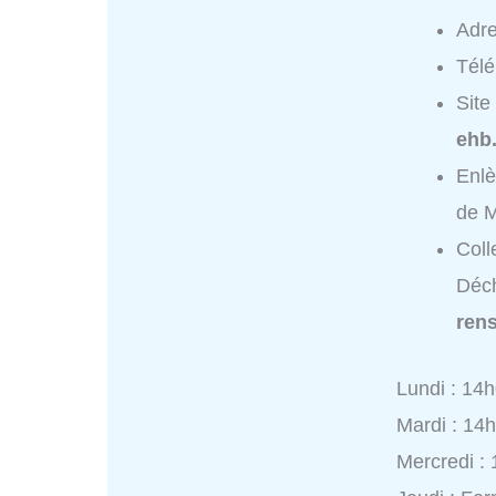
Adr
Tél
Site
ehb.
Enlè
de M
Coll
Déch
ren
Lundi : 14
Mardi : 14
Mercredi :