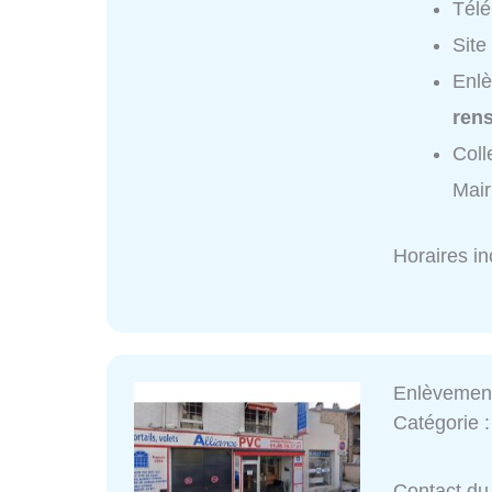
Tél
Site
Enlè
ren
Coll
Mair
Horaires i
Enlèvemen
Catégorie 
Contact du