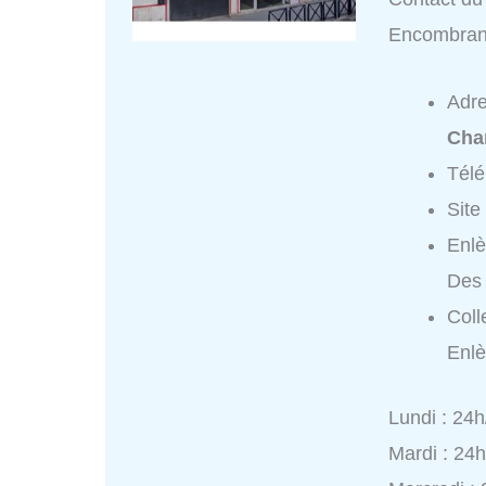
Encombran
Adr
Cha
Tél
Site
Enl
Des
Coll
Enl
Lundi : 24h
Mardi : 24