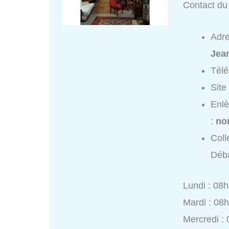
Contact du 
Adr
Jea
Tél
Site
Enlè
:
no
Coll
Déba
Lundi : 08
Mardi : 08
Mercredi :