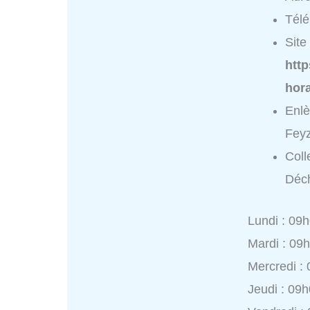
Tél
Site 
http
hora
Enlè
Feyz
Coll
Déch
Lundi : 09
Mardi : 09
Mercredi :
Jeudi : 09