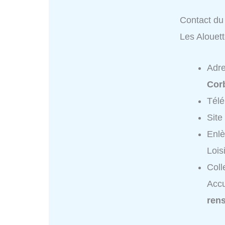
Contact du 
Les Alouet
Adr
Cor
Tél
Site
Enlè
Lois
Coll
Accu
ren