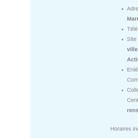
Adr
Mar
Tél
Site
vill
Acti
Enlè
Comm
Coll
Cent
ren
Horaires i