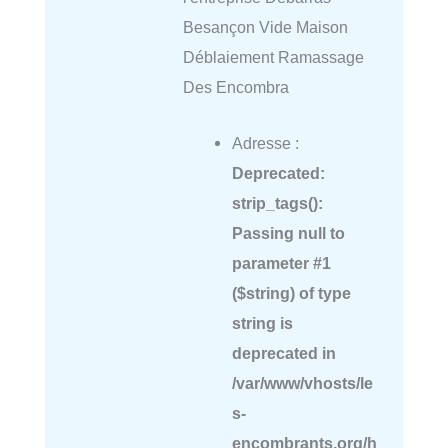
Besançon Vide Maison
Déblaiement Ramassage
Des Encombra
Adresse :
Deprecated
:
strip_tags():
Passing null to
parameter #1
($string) of type
string is
deprecated in
/var/www/vhosts/le
s-
encombrants.org/h