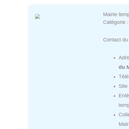
Mairie tem
Catégorie 
Contact du 
Adr
du M
Tél
Site
Enlè
temp
Coll
Mair