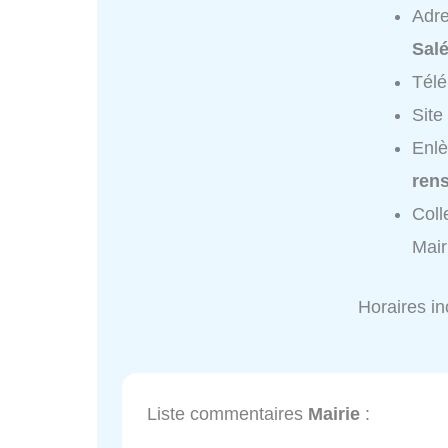
Adr
Salé
Tél
Site
Enlè
ren
Coll
Mair
Horaires i
Liste commentaires
Mairie
: