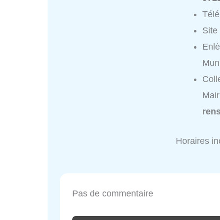
Tél
Site
Enlè
Muni
Coll
Mair
ren
Horaires i
Pas de commentaire