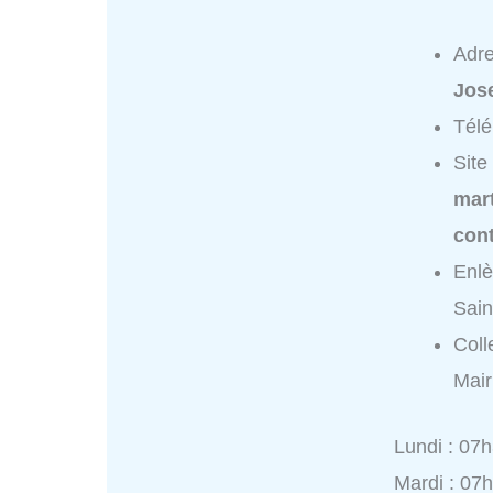
Adr
Jos
Tél
Site
mart
con
Enlè
Sain
Coll
Mair
Lundi : 07
Mardi : 07