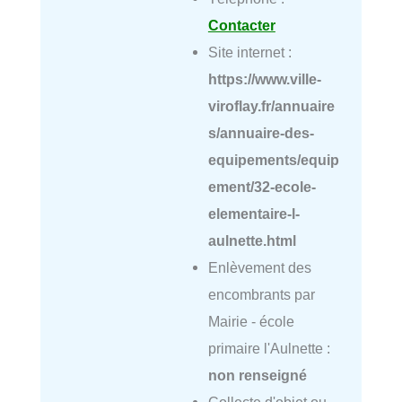
Contacter
Site internet :
https://www.ville-
viroflay.fr/annuaire
s/annuaire-des-
equipements/equip
ement/32-ecole-
elementaire-l-
aulnette.html
Enlèvement des
encombrants par
Mairie - école
primaire l'Aulnette :
non renseigné
Collecte d'objet ou