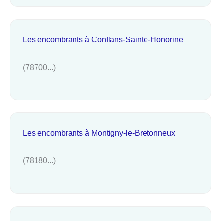
Les encombrants à Conflans-Sainte-Honorine
(78700...)
Les encombrants à Montigny-le-Bretonneux
(78180...)