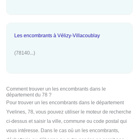
Les encombrants à Vélizy-Villacoublay
(78140...)
Comment trouver un les encombrants dans le
département du 78 ?
Pour trouver un les encombrants dans le département
Yvelines, 78, vous pouvez utiliser le moteur de recherche
ci-dessus et saisir la ville, commune ou code postal qui
vous intéresse. Dans le cas où un les encombrants,