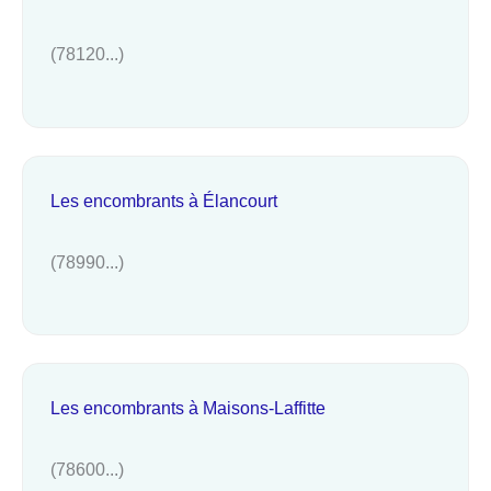
(78120...)
Les encombrants à Élancourt
(78990...)
Les encombrants à Maisons-Laffitte
(78600...)