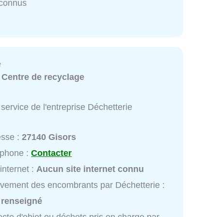
nconnus
e
:
Centre de recyclage
service de l'entreprise Déchetterie
esse :
27140 Gisors
éphone :
Contacter
 internet :
Aucun site internet connu
vement des encombrants par Déchetterie :
 renseigné
ecte d'objet ou déchets pris en charge par