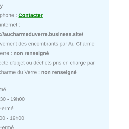
ly
éphone :
Contacter
internet :
://aucharmeduverre.business.site/
èvement des encombrants par Au Charme
erre :
non renseigné
ecte d'objet ou déchets pris en charge par
Charme du Verre :
non renseigné
rmé
h30 - 19h00
 Fermé
h00 - 19h00
 Fermé