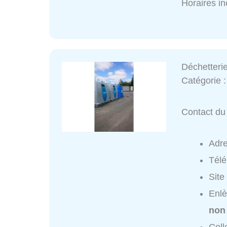
Horaires i
Déchetteri
Catégorie 
Contact du 
Adr
Tél
Site
Enlè
non
Coll