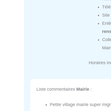
Tél
Site
Enlè
ren
Coll
Mair
Horaires i
Liste commentaires
Mairie
:
Petite village mairie super mi