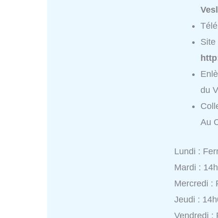
Ves
Tél
Site 
http
Enl
du V
Coll
Au 
Lundi : Fe
Mardi : 14
Mercredi :
Jeudi : 14
Vendredi :