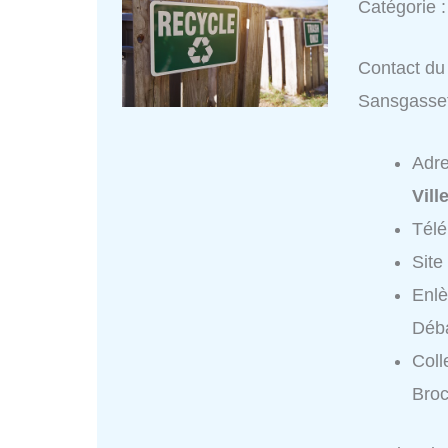
Catégorie 
Contact du 
Sansgasse
Adr
Vill
Tél
Site
Enlè
Déb
Coll
Broc