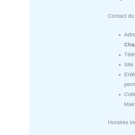
Contact du 
Adr
Cha
Tél
Site
Enlè
per
Coll
Mair
Horaires i