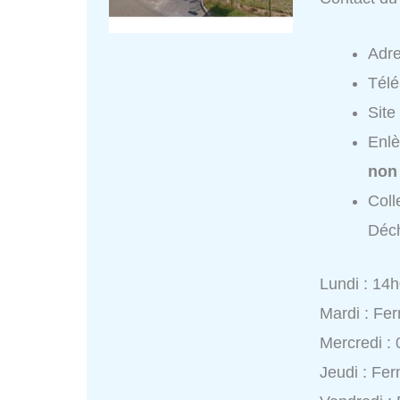
Adr
Tél
Site
Enlè
non
Coll
Déch
Lundi : 14
Mardi : Fe
Mercredi :
Jeudi : Fe