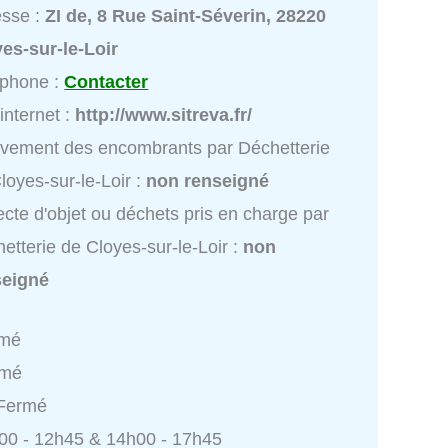
esse :
ZI de, 8 Rue Saint-Séverin, 28220
es-sur-le-Loir
éphone :
Contacter
 internet :
http://www.sitreva.fr/
vement des encombrants par Déchetterie
loyes-sur-le-Loir :
non renseigné
ecte d'objet ou déchets pris en charge par
etterie de Cloyes-sur-le-Loir :
non
seigné
rmé
rmé
 Fermé
h00 - 12h45 & 14h00 - 17h45