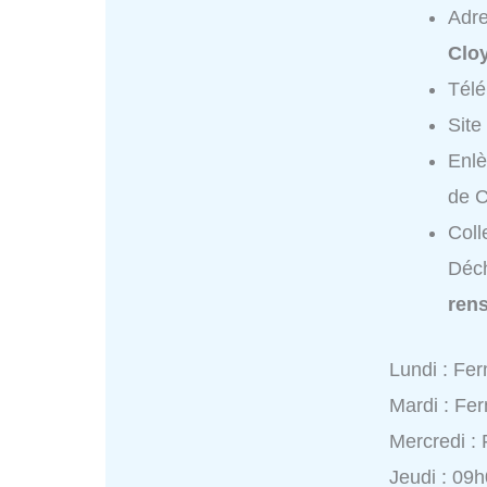
Adr
Cloy
Tél
Site
Enlè
de C
Coll
Déch
ren
Lundi : Fe
Mardi : Fe
Mercredi :
Jeudi : 09