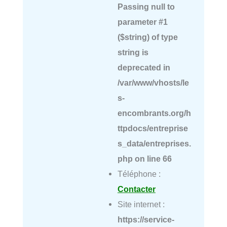
Passing null to
parameter #1
($string) of type
string is
deprecated in
/var/www/vhosts/le
s-
encombrants.org/h
ttpdocs/entreprise
s_data/entreprises.
php
on line
66
Téléphone :
Contacter
Site internet :
https://service-