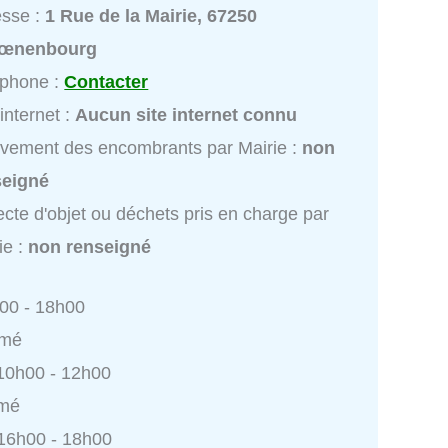
esse :
1 Rue de la Mairie, 67250
œnenbourg
éphone :
Contacter
 internet :
Aucun site internet connu
vement des encombrants par Mairie :
non
seigné
ecte d'objet ou déchets pris en charge par
ie :
non renseigné
h00 - 18h00
rmé
 10h00 - 12h00
rmé
 16h00 - 18h00