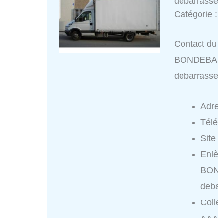
debarrasse
Catégorie 
Contact du 
BONDEBAR
debarrasse
Adr
Tél
Site
Enlè
BON
deba
Coll