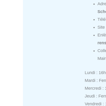
Adr
Sch
Tél
Site
Enlè
ren
Coll
Mair
Lundi : 16
Mardi : Fe
Mercredi :
Jeudi : Fe
Vendredi :