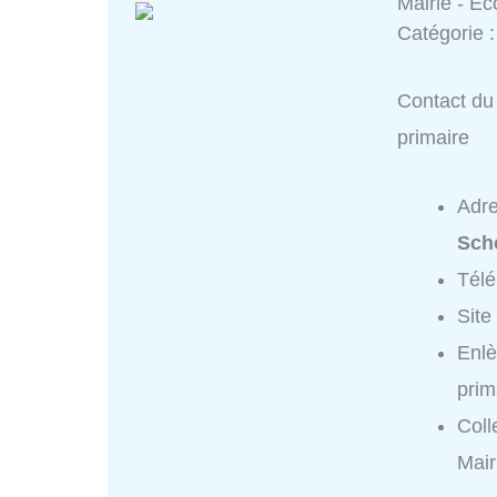
Mairie - Ec
Catégorie 
Contact du 
primaire
Adr
Sch
Tél
Site
Enlè
prim
Coll
Mair