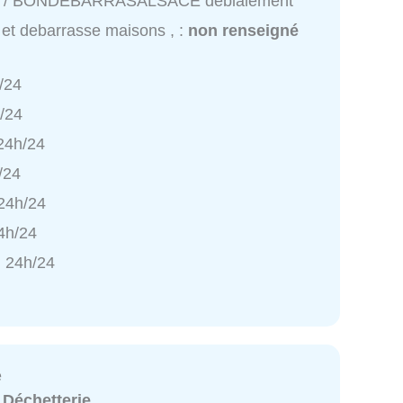
 / BONDEBARRASALSACE déblaiement
 et debarrasse maisons , :
non renseigné
/24
h/24
 24h/24
/24
 24h/24
4h/24
 24h/24
e
:
Déchetterie