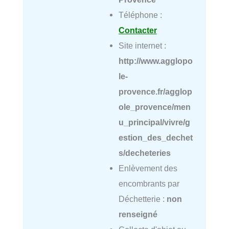
Téléphone :
Contacter
Site internet :
http://www.agglopo
le-
provence.fr/agglop
ole_provence/men
u_principal/vivre/g
estion_des_dechet
s/decheteries
Enlèvement des
encombrants par
Déchetterie :
non
renseigné