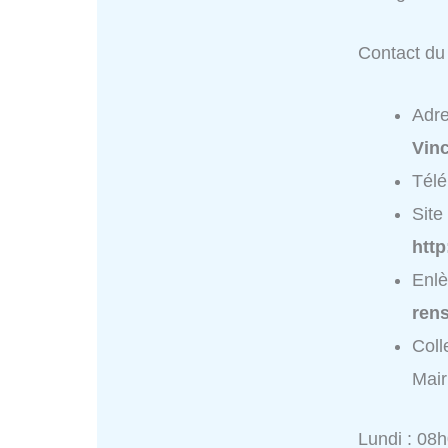
Contact du 
Adr
Vin
Tél
Site 
http
Enlè
ren
Coll
Mair
Lundi : 08