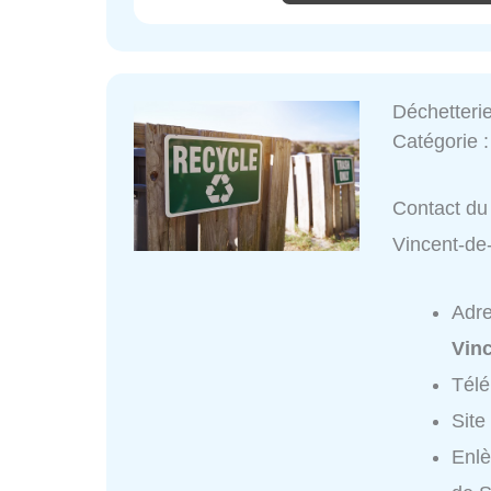
Déchetteri
Catégorie 
Contact du 
Vincent-de
Adr
Vin
Tél
Site
Enlè