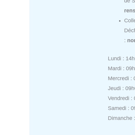
de S
ren
Coll
Déch
:
no
Lundi : 14
Mardi : 09
Mercredi :
Jeudi : 09
Vendredi :
Samedi : 0
Dimanche :