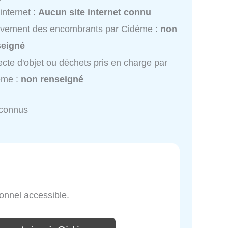
 internet :
Aucun site internet connu
èvement des encombrants par Cidème :
non
seigné
ecte d'objet ou déchets pris en charge par
ème :
non renseigné
nconnus
onnel accessible.