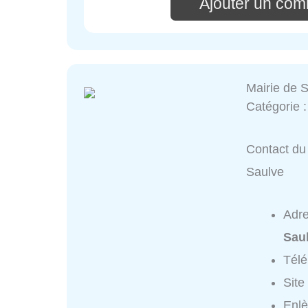
Ajouter un com
Mairie de 
Catégorie 
Contact du 
Saulve
Adr
Sau
Tél
Site
Enlè