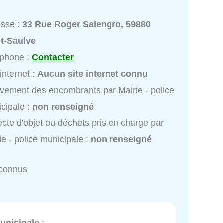
esse :
33 Rue Roger Salengro, 59880
nt-Saulve
éphone :
Contacter
 internet :
Aucun site internet connu
vement des encombrants par Mairie - police
cipale :
non renseigné
ecte d'objet ou déchets pris en charge par
ie - police municipale :
non renseigné
nconnus
municipale
: