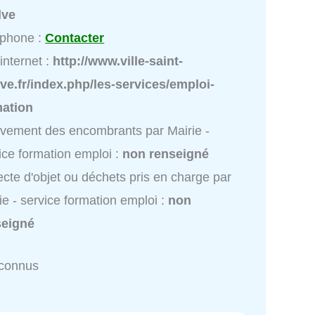
lve
éphone :
Contacter
 internet :
http://www.ville-saint-
ve.fr/index.php/les-services/emploi-
mation
vement des encombrants par Mairie -
ice formation emploi :
non renseigné
ecte d'objet ou déchets pris en charge par
ie - service formation emploi :
non
seigné
nconnus