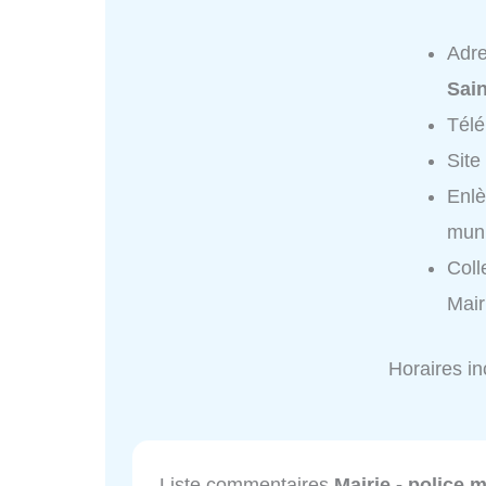
Adr
Sai
Tél
Site
Enlè
muni
Coll
Mair
Horaires i
Liste commentaires
Mairie - police 