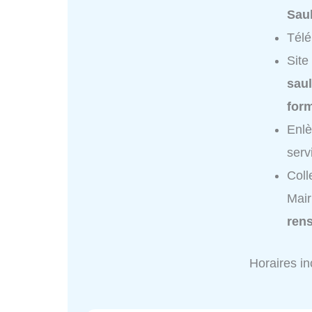
Sau
Tél
Site
saul
for
Enlè
serv
Coll
Mair
ren
Horaires i