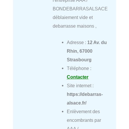
l'entreprise AAA /
BONDEBARRASALSACE
déblaiement vide et
debarrasse maisons ,
Adresse :
12 Av. du
Rhin, 67000
Strasbourg
Téléphone :
Contacter
Site internet :
https://debarras-
alsace.fr/
Enlèvement des
encombrants par
AAA /