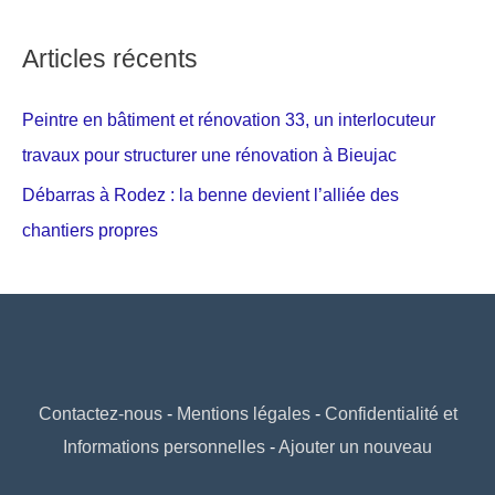
Articles récents
Peintre en bâtiment et rénovation 33, un interlocuteur
travaux pour structurer une rénovation à Bieujac
Débarras à Rodez : la benne devient l’alliée des
chantiers propres
Contactez-nous
-
Mentions légales
-
Confidentialité et
Informations personnelles
-
Ajouter un nouveau