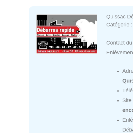
Quissac Dé
Catégorie 
Contact du 
Enlèvemen
Adr
Qui
Tél
Site
enc
Enl
Déba