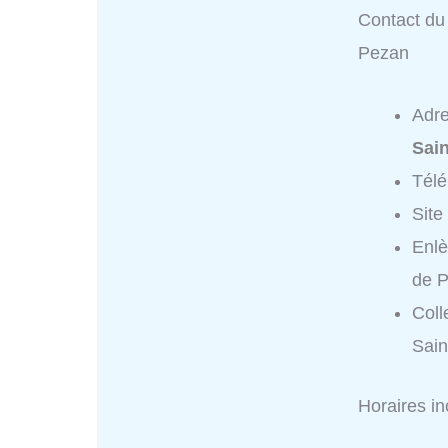
Contact du 
Pezan
Adr
Sai
Tél
Site
Enlè
de 
Coll
Sain
Horaires i