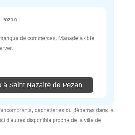
e Pezan
:
 en manque de commerces. Manade a côté
erver.
e à Saint Nazaire de Pezan
es encombrants, déchetteries ou débarras dans la
i d'autres disponible proche de la ville de