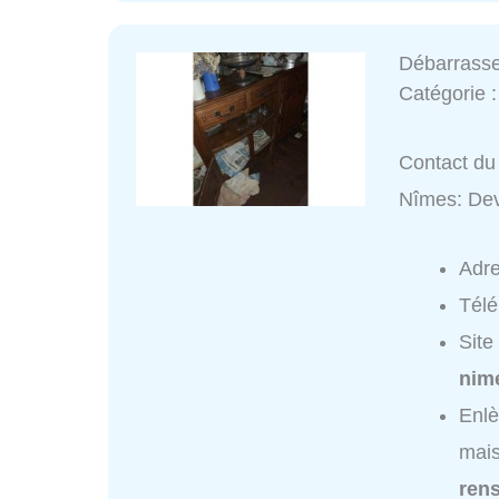
Débarrasse
Catégorie 
Contact du
Nîmes: Dev
Adr
Tél
Site
nime
Enl
mais
ren