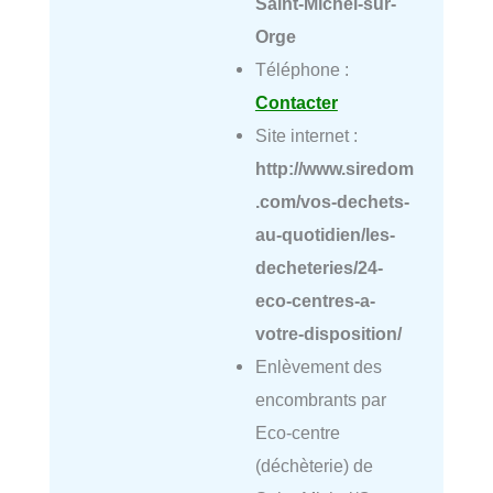
Saint-Michel-sur-
Orge
Téléphone :
Contacter
Site internet :
http://www.siredom
.com/vos-dechets-
au-quotidien/les-
decheteries/24-
eco-centres-a-
votre-disposition/
Enlèvement des
encombrants par
Eco-centre
(déchèterie) de