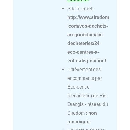
Site internet :
http://www.siredom
.com/vos-dechets-
au-quotidien/les-
decheteries/24-
eco-centres-a-
votre-disposition/
Enlèvement des
encombrants par
Eco-centre
(déchèterie) de Ris-
Orangis - réseau du
Siredom :
non
renseigné