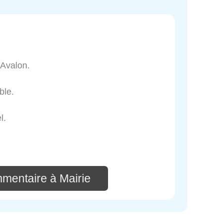
d'Avalon.
ble.
l.
mmentaire à Mairie