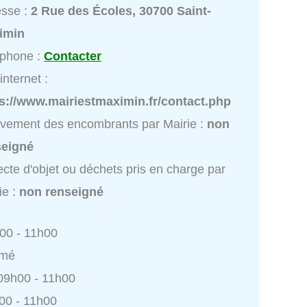
esse :
2 Rue des Écoles, 30700 Saint-
imin
éphone :
Contacter
internet :
s://www.mairiestmaximin.fr/contact.php
vement des encombrants par Mairie :
non
seigné
ecte d'objet ou déchets pris en charge par
ie :
non renseigné
h00 - 11h00
rmé
 09h00 - 11h00
h00 - 11h00