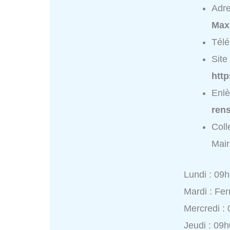
Adr
Max
Tél
Site 
http
Enlè
ren
Coll
Mair
Lundi : 09
Mardi : Fe
Mercredi :
Jeudi : 09