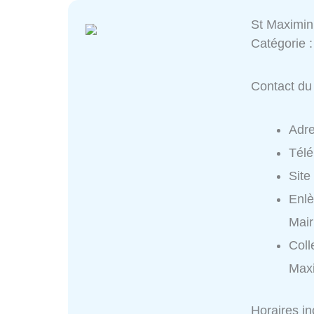
St Maximin 
Catégorie 
Contact du 
Adr
Tél
Site
Enlè
Mair
Coll
Maxi
Horaires i