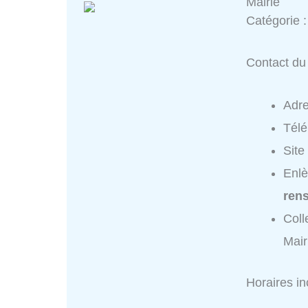
Mairie
Catégorie 
Contact du 
Adr
Tél
Site
Enlè
ren
Coll
Mair
Horaires i