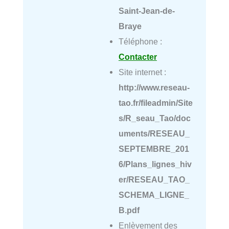
Saint-Jean-de-
Braye
Téléphone :
Contacter
Site internet :
http://www.reseau-
tao.fr/fileadmin/Site
s/R_seau_Tao/doc
uments/RESEAU_
SEPTEMBRE_201
6/Plans_lignes_hiv
er/RESEAU_TAO_
SCHEMA_LIGNE_
B.pdf
Enlèvement des