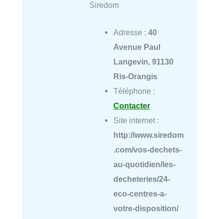
Siredom
Adresse :
40
Avenue Paul
Langevin, 91130
Ris-Orangis
Téléphone :
Contacter
Site internet :
http://www.siredom
.com/vos-dechets-
au-quotidien/les-
decheteries/24-
eco-centres-a-
votre-disposition/