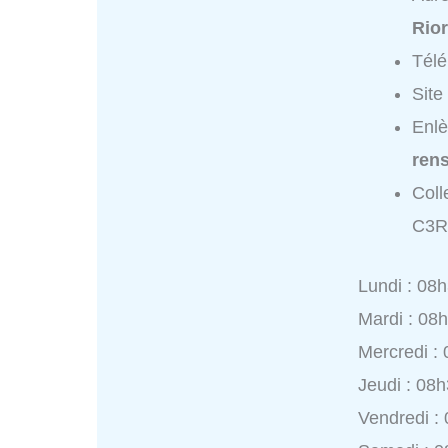
Rio
Tél
Site
Enl
ren
Coll
C3R
Lundi : 08
Mardi : 08
Mercredi :
Jeudi : 08
Vendredi :