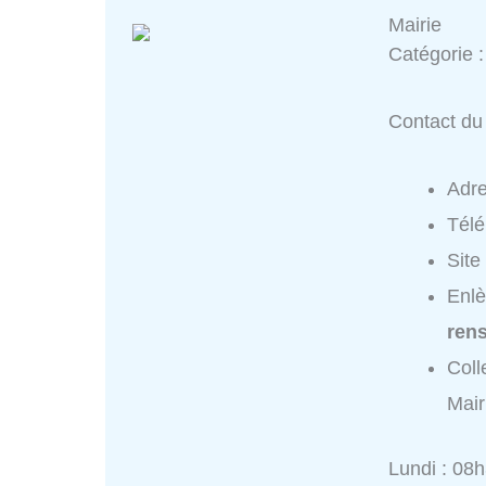
Mairie
Catégorie 
Contact du 
Adr
Tél
Site
Enlè
ren
Coll
Mair
Lundi : 08