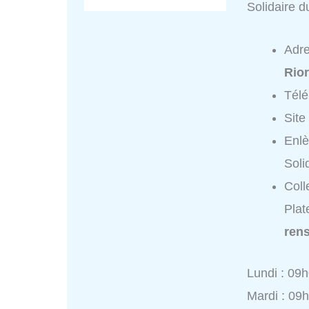
Solidaire 
Adr
Rio
Tél
Site
Enlè
Soli
Coll
Plat
ren
Lundi : 09
Mardi : 09