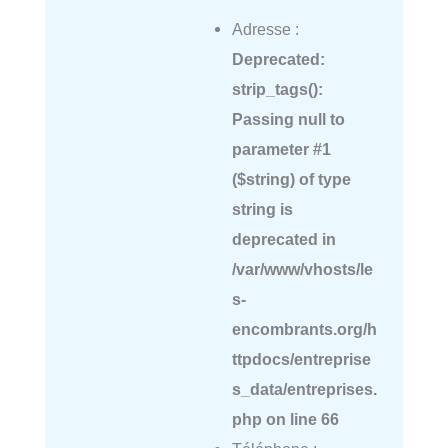
Adresse :
Deprecated
:
strip_tags():
Passing null to
parameter #1
($string) of type
string is
deprecated in
/var/www/vhosts/le
s-
encombrants.org/h
ttpdocs/entreprise
s_data/entreprises.
php
on line
66