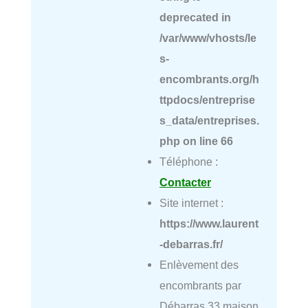
deprecated in
/var/www/vhosts/le
s-
encombrants.org/h
ttpdocs/entreprise
s_data/entreprises.
php
on line
66
Téléphone :
Contacter
Site internet :
https://www.laurent
-debarras.fr/
Enlèvement des
encombrants par
Débarras 33 maison