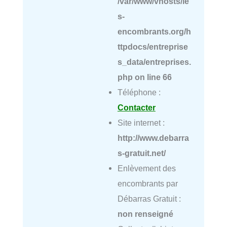
/var/www/vhosts/le
s-
encombrants.org/h
ttpdocs/entreprise
s_data/entreprises.
php
on line
66
Téléphone :
Contacter
Site internet :
http://www.debarra
s-gratuit.net/
Enlèvement des
encombrants par
Débarras Gratuit :
non renseigné