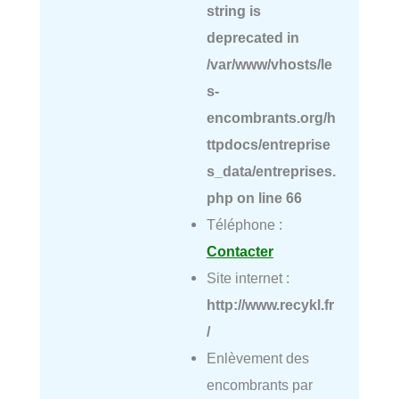
string is
deprecated in
/var/www/vhosts/le
s-
encombrants.org/h
ttpdocs/entreprise
s_data/entreprises.
php
on line
66
Téléphone :
Contacter
Site internet :
http://www.recykl.fr
/
Enlèvement des
encombrants par