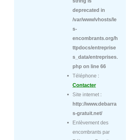
string is
deprecated in
/var/www/vhosts/le
s-
encombrants.org/h
ttpdocs/entreprise
s_data/entreprises.
php
on line
66
Téléphone :
Contacter
Site internet :
http://www.debarra
s-gratuit.net/
Enlèvement des
encombrants par