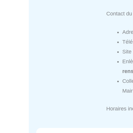
Contact du 
Adr
Tél
Site
Enlè
ren
Coll
Mair
Horaires i