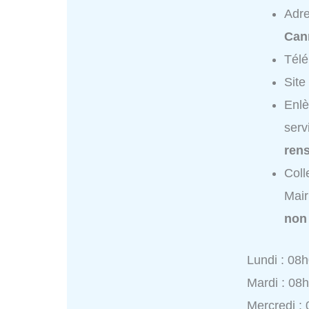
Adr
Can
Tél
Site
Enlè
serv
ren
Coll
Mair
non
Lundi : 08
Mardi : 08
Mercredi :