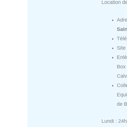
Location d
Adr
Sai
Tél
Site
Enlè
Box 
Cal
Coll
Equi
de B
Lundi : 24h