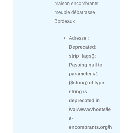
maison encombrants
meuble débarrasse
Bordeaux
Adresse :
Deprecated
:
strip_tags():
Passing null to
parameter #1
($string) of type
string is
deprecated in
/var/www/vhosts/le
s-
encombrants.org/h