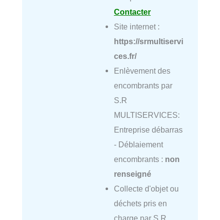
Contacter
Site internet :
https://srmultiservi
ces.fr/
Enlèvement des
encombrants par
S.R
MULTISERVICES:
Entreprise débarras
- Déblaiement
encombrants :
non
renseigné
Collecte d'objet ou
déchets pris en
charge par S.R