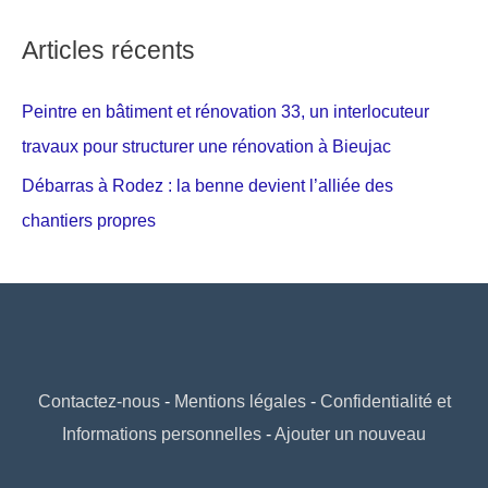
Articles récents
Peintre en bâtiment et rénovation 33, un interlocuteur
travaux pour structurer une rénovation à Bieujac
Débarras à Rodez : la benne devient l’alliée des
chantiers propres
Contactez-nous
-
Mentions légales
-
Confidentialité et
Informations personnelles
-
Ajouter un nouveau