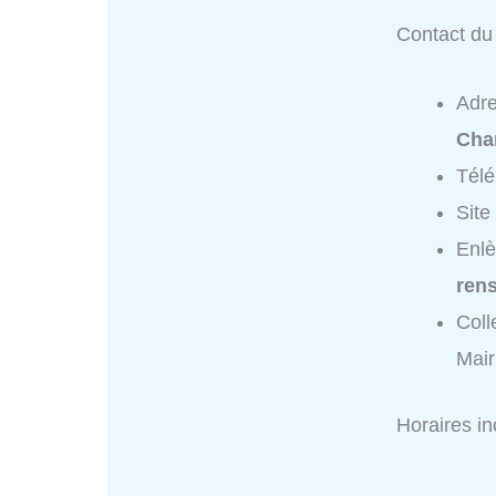
Contact du 
Adr
Cha
Tél
Site
Enlè
ren
Coll
Mair
Horaires i