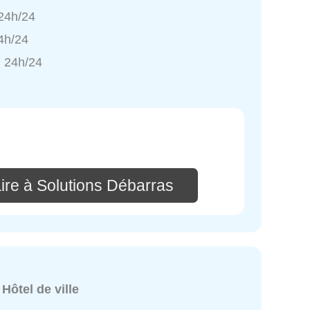
 24h/24
4h/24
 24h/24
ire à Solutions Débarras
:
Hôtel de ville