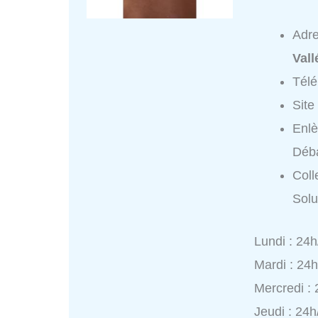
Adr
Val
Tél
Site
Enlè
Déba
Coll
Solu
Lundi : 24h
Mardi : 24
Mercredi :
Jeudi : 24h