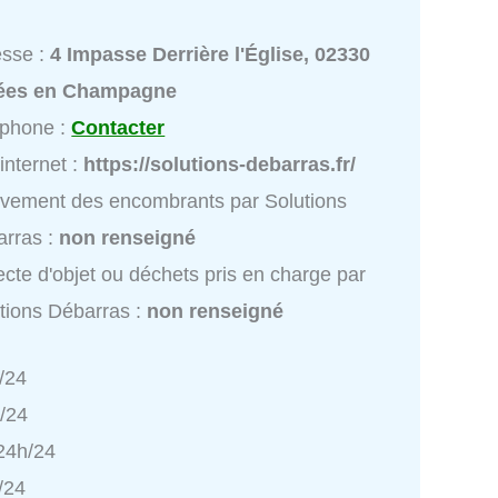
esse :
4 Impasse Derrière l'Église, 02330
lées en Champagne
éphone :
Contacter
 internet :
https://solutions-debarras.fr/
vement des encombrants par Solutions
rras :
non renseigné
ecte d'objet ou déchets pris en charge par
tions Débarras :
non renseigné
/24
h/24
 24h/24
/24