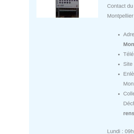
Contact du 
Montpellie
Adr
Mont
Tél
Site
Enlè
Mont
Coll
Déch
ren
Lundi : 09