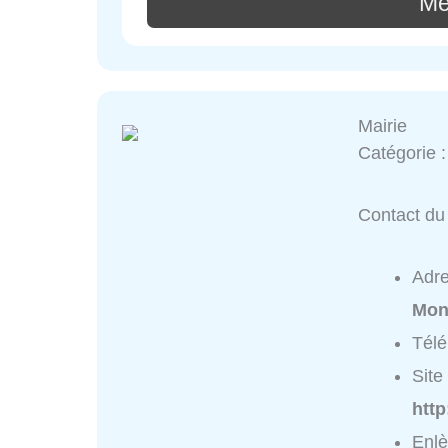
Mé
Mairie
Catégorie 
Contact du 
Adr
Mont
Tél
Site 
http
Enlè