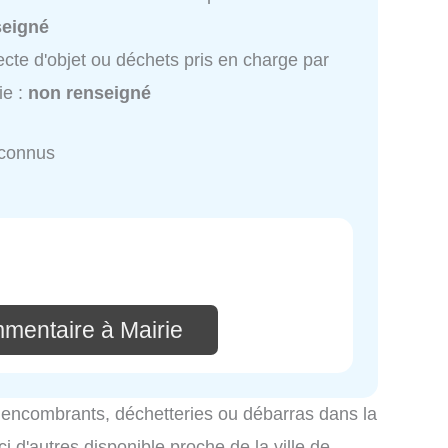
seigné
ecte d'objet ou déchets pris en charge par
ie :
non renseigné
nconnus
mmentaire à Mairie
es encombrants, déchetteries ou débarras dans la
ci d'autres disponible proche de la ville de