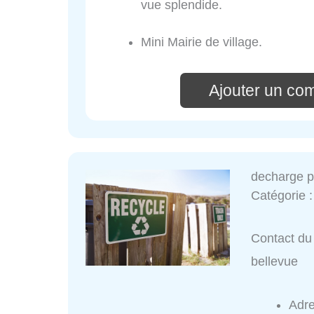
vue splendide.
Mini Mairie de village.
Ajouter un co
decharge p
Catégorie 
Contact du 
bellevue
Adr