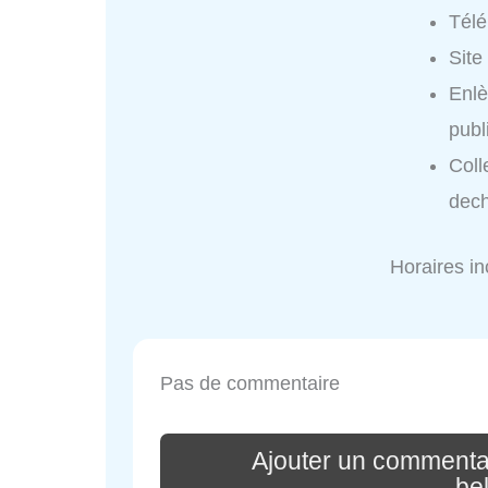
Tél
Site
Enl
publ
Coll
dech
Horaires i
Pas de commentaire
Ajouter un commenta
be