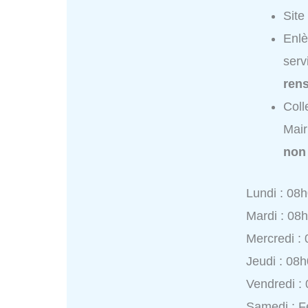
Site
Enlè
serv
ren
Coll
Mair
non
Lundi : 08
Mardi : 08
Mercredi :
Jeudi : 08
Vendredi :
Samedi : 