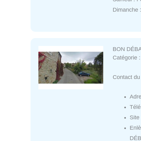
Dimanche 
BON DÉB
Catégorie 
Contact du
Adr
Tél
Site
Enl
DÉB