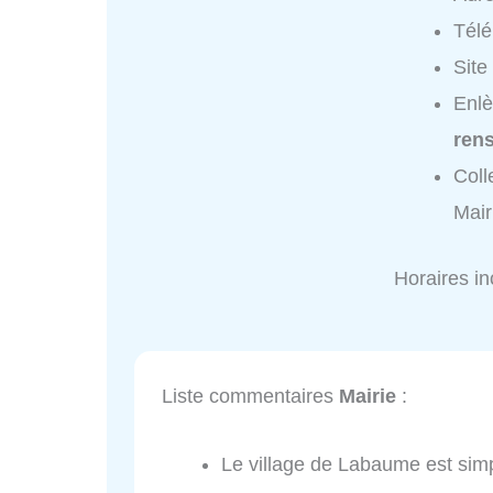
Tél
Site
Enlè
ren
Coll
Mair
Horaires i
Liste commentaires
Mairie
:
Le village de Labaume est simp