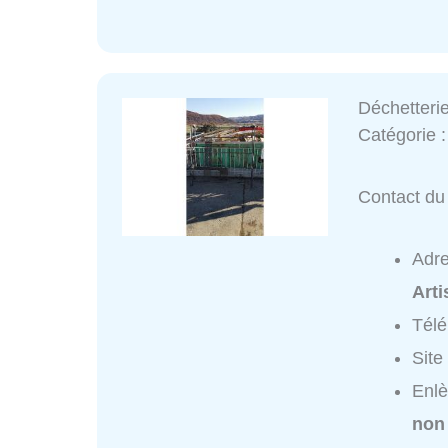
Déchetteri
Catégorie 
Contact du 
Adr
Art
Tél
Site
Enlè
non