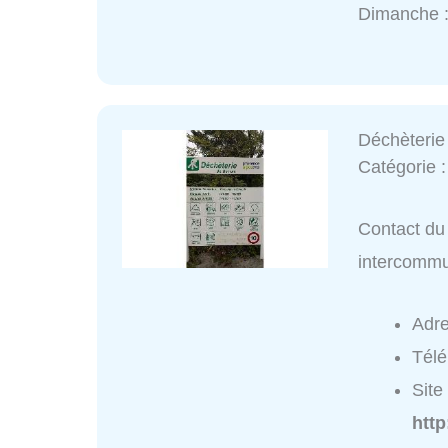
Dimanche 
Déchèterie
Catégorie 
Contact du 
intercommu
Adr
Tél
Site 
http