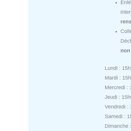
Enlè
inte
ren
Coll
Déch
non
Lundi : 15
Mardi : 15
Mercredi :
Jeudi : 15
Vendredi :
Samedi : 1
Dimanche 