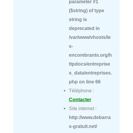
parameter #1
($string) of type
string is
deprecated in
/var/www/vhosts/le
s-
encombrants.org/h
ttpdocs/entreprise
s_data/entreprises.
php
on line
66
Téléphone :
Contacter
Site internet :
http://www.debarra
s-gratuit.net/