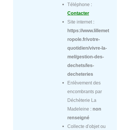
Téléphone :
Contacter
Site internet :
https://www.lillemet
ropole.fr/votre-
quotidien/vivre-la-
mel/gestion-des-
dechets/les-
decheteries
Enlèvement des
encombrants par
Déchèterie La
Madeleine :
non
renseigné
Collecte d'objet ou