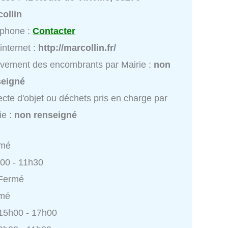
ollin
éphone :
Contacter
 internet :
http://marcollin.fr/
vement des encombrants par Mairie :
non
seigné
ecte d'objet ou déchets pris en charge par
ie :
non renseigné
rmé
h00 - 11h30
 Fermé
rmé
 15h00 - 17h00