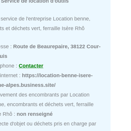
:
Service de location d'outils
service de l'entreprise Location benne,
 et déchets vert, ferraille Isère Rhô
esse :
Route de Beaurepaire, 38122 Cour-
uis
éphone :
Contacter
 internet :
https://location-benne-isere-
e-alpes.business.site/
vement des encombrants par Location
e, encombrants et déchets vert, ferraille
e Rhô :
non renseigné
ecte d'objet ou déchets pris en charge par