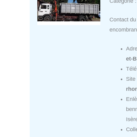
Catégorie 
Contact du 
encombrants
Adr
et-B
Tél
Site
rhon
Enlè
benn
Isèr
Coll