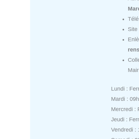
Marc
Tél
Site
Enlè
ren
Coll
Mair
Lundi : Fe
Mardi : 09
Mercredi :
Jeudi : Fe
Vendredi :