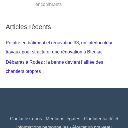
encombrants
Articles récents
Peintre en bâtiment et rénovation 33, un interlocuteur
travaux pour structurer une rénovation à Bieujac
Débarras à Rodez : la benne devient l’alliée des
chantiers propres
Contactez-nous
-
Mentions légales
-
Confidentialité et
Informations personnelles
-
Ajouter un nouveau