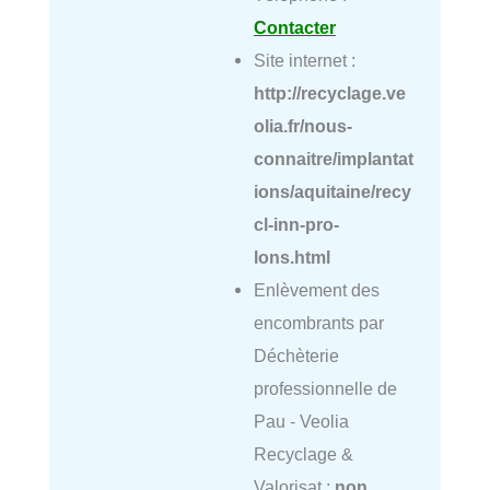
Contacter
Site internet :
http://recyclage.ve
olia.fr/nous-
connaitre/implantat
ions/aquitaine/recy
cl-inn-pro-
lons.html
Enlèvement des
encombrants par
Déchèterie
professionnelle de
Pau - Veolia
Recyclage &
Valorisat :
non