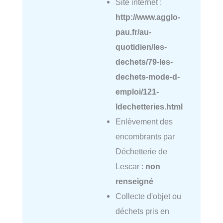
Site internet :
http://www.agglo-
pau.fr/au-
quotidien/les-
dechets/79-les-
dechets-mode-d-
emploi/121-
ldechetteries.html
Enlèvement des
encombrants par
Déchetterie de
Lescar :
non
renseigné
Collecte d'objet ou
déchets pris en