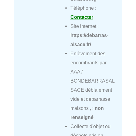
Téléphone :
Contacter
Site internet :
https://debarras-
alsace.fr/
Enlèvement des
encombrants par
AAA /
BONDEBARRASAL
SACE déblaiement
vide et debarrasse
maisons , :
non
renseigné
Collecte d'objet ou
déchets pris en