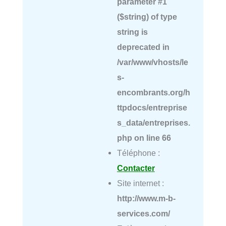
parameter #1
($string) of type
string is
deprecated in
/var/www/vhosts/le
s-
encombrants.org/h
ttpdocs/entreprise
s_data/entreprises.
php
on line
66
Téléphone :
Contacter
Site internet :
http://www.m-b-
services.com/